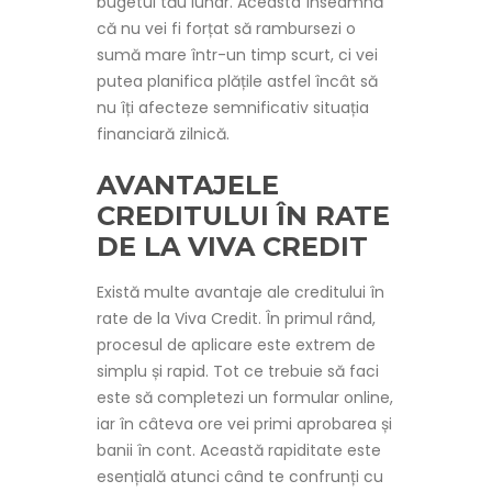
bugetul tău lunar. Aceasta înseamnă
că nu vei fi forțat să rambursezi o
sumă mare într-un timp scurt, ci vei
putea planifica plățile astfel încât să
nu îți afecteze semnificativ situația
financiară zilnică.
AVANTAJELE
CREDITULUI ÎN RATE
DE LA VIVA CREDIT
Există multe avantaje ale creditului în
rate de la Viva Credit. În primul rând,
procesul de aplicare este extrem de
simplu și rapid. Tot ce trebuie să faci
este să completezi un formular online,
iar în câteva ore vei primi aprobarea și
banii în cont. Această rapiditate este
esențială atunci când te confrunți cu