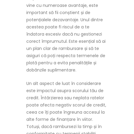
vine cu numeroase avantaje, este
important să fii conștient și de
potențialele dezavantaje. Unul dintre
acestea poate fi riscul de a te
îndatora excesiv dacă nu gestionezi
corect împrumutul. Este esențial să ai
un plan clar de rambursare și să te
asiguri că poți respecta termenele de
plată pentru a evita penalitățile și
dobânzile suplimentare.
Un alt aspect de luat în considerare
este impactul asupra scorului tău de
credit. Întârzierea sau neplata ratelor
poate afecta negativ scorul de credit,
ceea ce îți poate îngreuna accesul la
alte forme de finanțare în viitor.
Totuși, dacă rambursezi la timp și în
conformitate cu termenii stabiliți,