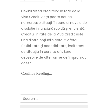
Credit
in
Flexibilitatea creditelor în rate de la
rate
Viva
Viva Credit Viața poate aduce
Credit:
numeroase situații în care ai nevoie de
Avantaje
și
o soluție financiară rapidă și eficientă.
dezavantaje
Creditul în rate de la Viva Credit este
una dintre opțiunile care îți oferă
flexibilitate și accesibilitate, indiferent
de situația în care te afli. Spre
deosebire de alte forme de împrumut,
acest
Continue Reading...
Search
for: