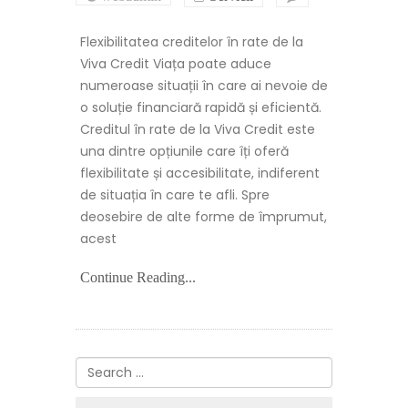
Credit
in
Flexibilitatea creditelor în rate de la
rate
Viva
Viva Credit Viața poate aduce
Credit:
numeroase situații în care ai nevoie de
Avantaje
și
o soluție financiară rapidă și eficientă.
dezavantaje
Creditul în rate de la Viva Credit este
una dintre opțiunile care îți oferă
flexibilitate și accesibilitate, indiferent
de situația în care te afli. Spre
deosebire de alte forme de împrumut,
acest
Continue Reading...
Search
for: